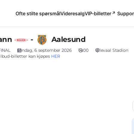
ann
-
Aalesund
FINAL
søndag, 6 september 2026
14:00
Ullevaal Stadion
ilbud-billetter kan kjøpes
HER