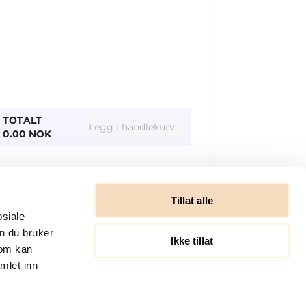
TOTALT
Legg i handlekurv
0.00 NOK
Tillat alle
osiale
n du bruker
Ikke tillat
som kan
mlet inn