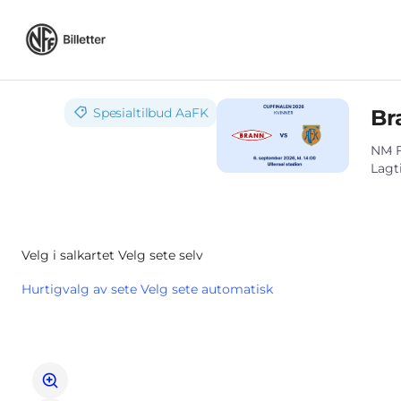
Setevalg
på
kartet
[Ullevaal
Stadion
|
NM
Spesialtilbud
AaFK
Br
06.09.2026
-
NM
14:00
Lagt
|
NM]
-
Norges
Velg i salkartet
Velg sete selv
Fotballforbund
Hurtigvalg av sete
Velg sete automatisk
Velg
i
salkartet